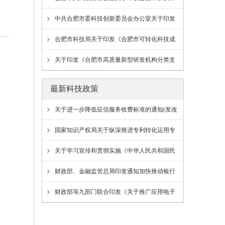
技企业孵化器众创空间建设发展行动方案的通
中共合肥市委科技创新委员会办公室关于印发
知
《合肥市新技术新产品新模式认定及推广实施
合肥市科技局关于印发《合肥市可转化科技成
方案（试行）》的通知
果评价办法（试行）》的通知
关于印发《合肥市高质量新型研发机构分类支
持管理细则》的通知
最新科技政策
关于进一步降低征信服务收费标准的通知(发改
价格〔2025〕668号)
国家知识产权局关于纵深推进专利转化运用专
项行动加快形成长效机制的通知
关于学习宣传和贯彻实施《中华人民共和国民
营经济促进法》的通知(发改办民营〔2025〕
财政部、金融监管总局印发通知加快推动银行
486号)
函证数字化发展
财政部等九部门联合印发《关于推广应用电子
凭证会计数据标准的通知》